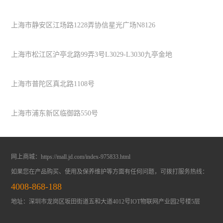
上海市静安区江场路1228弄协信星光广场N8126
上海市松江区沪亭北路99弄3号L3029-L3030九亭金地
上海市普陀区真北路1108号
上海市浦东新区临御路550号
网上商城：
https://mall.jd.com/index-975833.html
如果您在产品购买、使用及保养维护等方面有任何问题，可拨打服务热线：
4008-868-188
地址：深圳市龙岗区坂田街道五和大道4012号IOT物联网产业园2号楼5层