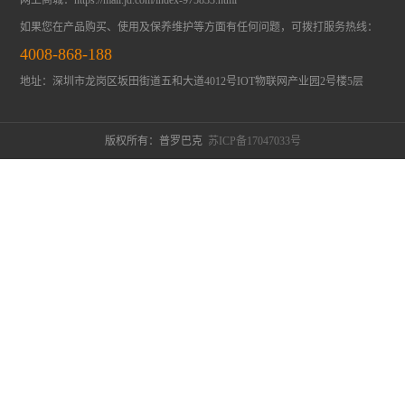
网上商城：
https://mall.jd.com/index-975833.html
如果您在产品购买、使用及保养维护等方面有任何问题，可拨打服务热线：
4008-868-188
地址：深圳市龙岗区坂田街道五和大道4012号IOT物联网产业园2号楼5层
版权所有：普罗巴克
苏ICP备17047033号