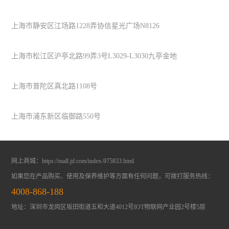
上海市静安区江场路1228弄协信星光广场N8126
上海市松江区沪亭北路99弄3号L3029-L3030九亭金地
上海市普陀区真北路1108号
上海市浦东新区临御路550号
网上商城：
https://mall.jd.com/index-975833.html
如果您在产品购买、使用及保养维护等方面有任何问题，可拨打服务热线：
4008-868-188
地址：深圳市龙岗区坂田街道五和大道4012号IOT物联网产业园2号楼5层